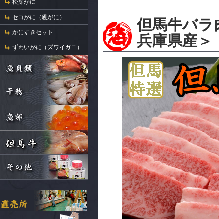
松葉がに
セコがに（親がに）
但馬牛バラ肉
かにすきセット
兵庫県産＞
ずわいがに（ズワイガニ）