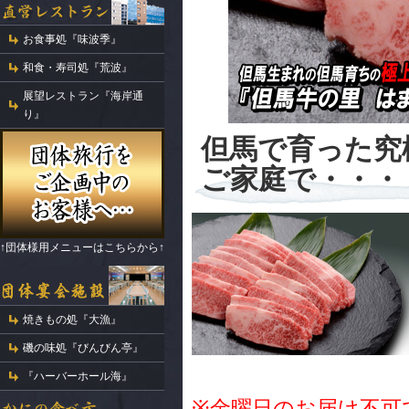
お食事処『味波季』
和食・寿司処『荒波』
展望レストラン『海岸通
り』
但馬で育った究
ご家庭で・・・
↑団体様用メニューはこちらから↑
焼きもの処『大漁』
磯の味処『びんびん亭』
『ハーバーホール海』
※金曜日のお届け不可