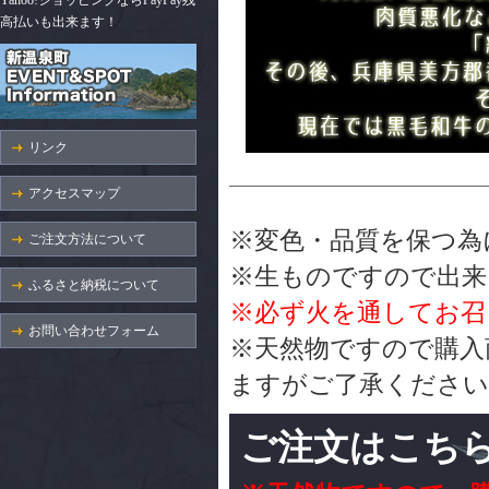
Yahoo!ショッピングならPayPay残
高払いも出来ます！
リンク
アクセスマップ
※変色・品質を保つ為
ご注文方法について
※生ものですので出来
ふるさと納税について
※必ず火を通してお召
お問い合わせフォーム
※天然物ですので購入
ますがご了承ください
ご注文はこち