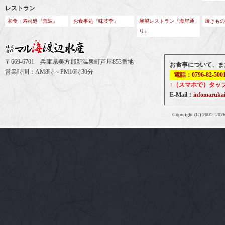
レストラン
和食・寿司処『荒波』
お食事処『味波季』
展望レストラン『海岸通
焼きもの
り』
〒669-6701 兵庫県美方郡新温泉町芦屋853番地
お食事について、ま
営業時間：AM8時～PM16時30分
電話：0796-82-500
↑（スマホで）タッ
E-Mail：
infomaruk
Copyright (C) 2001-
202