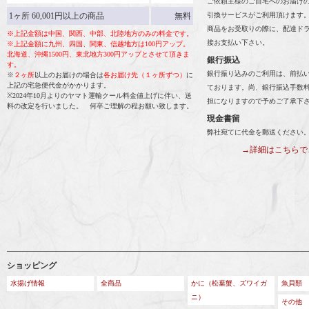
ご依頼主様のご自宅へのお届け
1ヶ所 60,001円以上の商品
無料
引換サービスがご利用頂けます
商品をお受取りの際に、配達ド
※上記金額は中国、関西、中部、北陸地方のみの料金です。
接お支払い下さい。
※上記金額に九州、四国、関東、信越地方は100円アップ。
北海道、沖縄1500円、東北地方300円アップとさせて頂きま
銀行振込
す。
銀行振り込みのご利用は、前払
※
２ヶ所
以上のお届けの場合は
各お届け先（１ヶ所ずつ）
に
上記の宅急便代金がかかります。
ております。尚、銀行振込手数
※2024年10月よりのヤマト運輸クール料金値上げに伴い、送
担になりますので予めご了承下
料の改定を行いました。 何卒ご理解の程お願い致します。
現金書留
弊社宛てに代金を郵送ください
→詳細はこちらで
ショッピング
水揚げ情報
全商品
かに（松葉蟹、ズワイガ
魚貝類
ニ）
その他