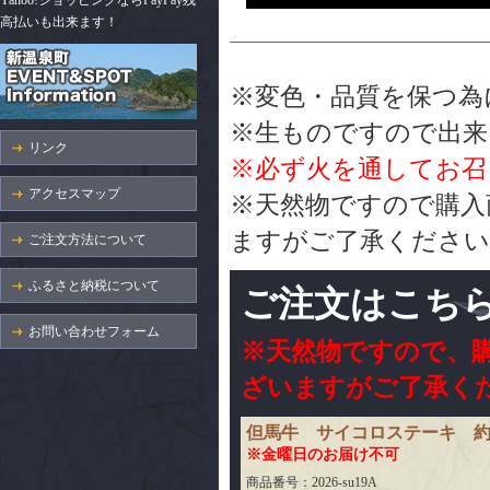
Yahoo!ショッピングならPayPay残
高払いも出来ます！
※変色・品質を保つ為
※生ものですので出来
リンク
※必ず火を通してお召
アクセスマップ
※天然物ですので購入
ますがご了承ください
ご注文方法について
ふるさと納税について
ご注文はこち
お問い合わせフォーム
※天然物ですので、
ざいますがご了承く
但馬牛 サイコロステーキ 約1
※金曜日のお届け不可
商品番号：2026-su19A