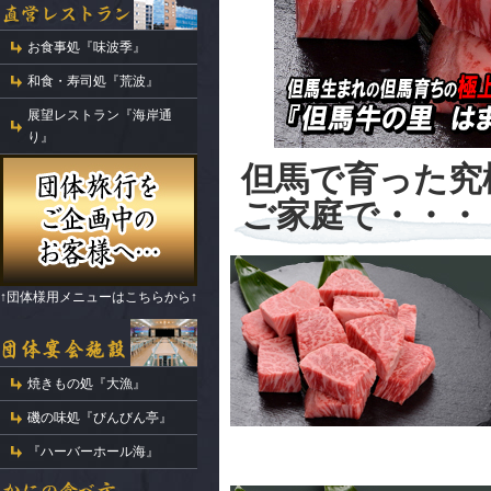
お食事処『味波季』
和食・寿司処『荒波』
展望レストラン『海岸通
り』
但馬で育った究
ご家庭で・・・
↑団体様用メニューはこちらから↑
焼きもの処『大漁』
磯の味処『びんびん亭』
『ハーバーホール海』