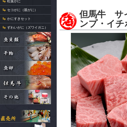
松葉がに
セコがに（親がに）
但馬牛 サイ
かにすきセット
ンプ・イチ
ずわいがに（ズワイガニ）