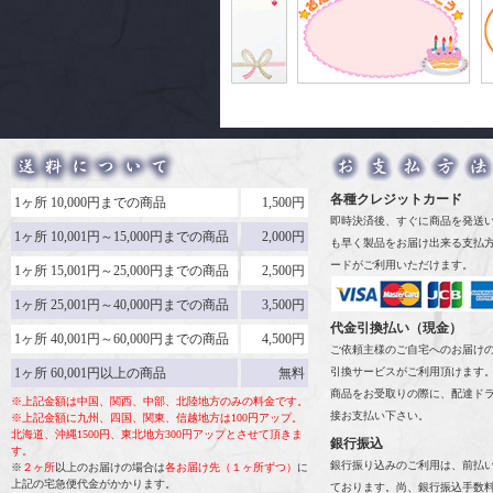
各種クレジットカード
1ヶ所 10,000円までの商品
1,500円
即時決済後、すぐに商品を発送
1ヶ所 10,001円～15,000円までの商品
2,000円
も早く製品をお届け出来る支払
ードがご利用いただけます。
1ヶ所 15,001円～25,000円までの商品
2,500円
1ヶ所 25,001円～40,000円までの商品
3,500円
代金引換払い（現金）
1ヶ所 40,001円～60,000円までの商品
4,500円
ご依頼主様のご自宅へのお届け
1ヶ所 60,001円以上の商品
無料
引換サービスがご利用頂けます
商品をお受取りの際に、配達ド
※上記金額は中国、関西、中部、北陸地方のみの料金です。
接お支払い下さい。
※上記金額に九州、四国、関東、信越地方は100円アップ。
北海道、沖縄1500円、東北地方300円アップとさせて頂きま
銀行振込
す。
銀行振り込みのご利用は、前払
※
２ヶ所
以上のお届けの場合は
各お届け先（１ヶ所ずつ）
に
上記の宅急便代金がかかります。
ております。尚、銀行振込手数