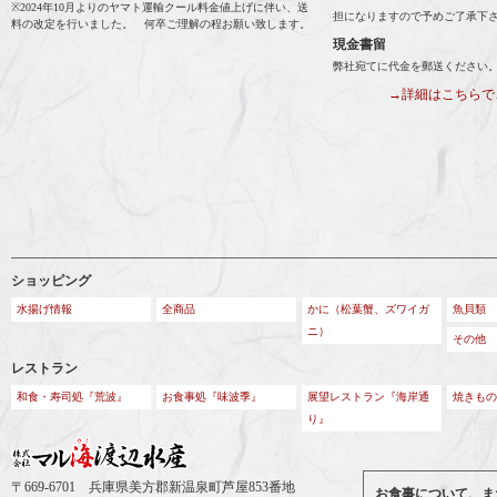
※2024年10月よりのヤマト運輸クール料金値上げに伴い、送
担になりますので予めご了承下
料の改定を行いました。 何卒ご理解の程お願い致します。
現金書留
弊社宛てに代金を郵送ください
→詳細はこちらで
ショッピング
水揚げ情報
全商品
かに（松葉蟹、ズワイガ
魚貝類
ニ）
その他
レストラン
和食・寿司処『荒波』
お食事処『味波季』
展望レストラン『海岸通
焼きもの
り』
〒669-6701 兵庫県美方郡新温泉町芦屋853番地
お食事について、ま