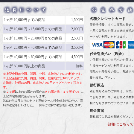
各種クレジットカード
1ヶ所 10,000円までの商品
1,500円
即時決済後、すぐに商品を発送
1ヶ所 10,001円～15,000円までの商品
2,000円
も早く製品をお届け出来る支払
ードがご利用いただけます。
1ヶ所 15,001円～25,000円までの商品
2,500円
1ヶ所 25,001円～40,000円までの商品
3,500円
代金引換払い（現金）
1ヶ所 40,001円～60,000円までの商品
4,500円
ご依頼主様のご自宅へのお届け
1ヶ所 60,001円以上の商品
無料
引換サービスがご利用頂けます
商品をお受取りの際に、配達ド
※上記金額は中国、関西、中部、北陸地方のみの料金です。
接お支払い下さい。
※上記金額に九州、四国、関東、信越地方は100円アップ。
北海道、沖縄1500円、東北地方300円アップとさせて頂きま
銀行振込
す。
銀行振り込みのご利用は、前払
※
２ヶ所
以上のお届けの場合は
各お届け先（１ヶ所ずつ）
に
上記の宅急便代金がかかります。
ております。尚、銀行振込手数
※2024年10月よりのヤマト運輸クール料金値上げに伴い、送
担になりますので予めご了承下
料の改定を行いました。 何卒ご理解の程お願い致します。
現金書留
弊社宛てに代金を郵送ください
→詳細はこちらで