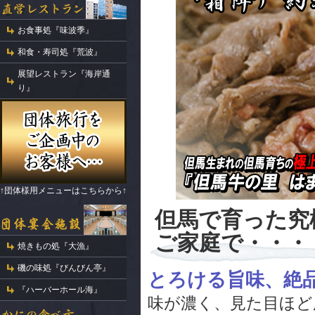
お食事処『味波季』
和食・寿司処『荒波』
展望レストラン『海岸通
り』
↑団体様用メニューはこちらから↑
但馬で育った究
ご家庭で・・・
焼きもの処『大漁』
磯の味処『びんびん亭』
とろける旨味、絶
『ハーバーホール海』
味が濃く、見た目ほど