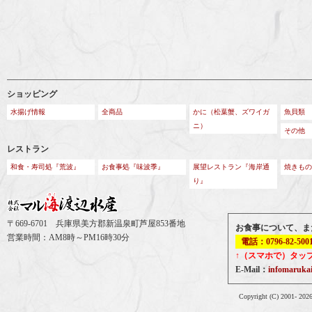
ショッピング
水揚げ情報
全商品
かに（松葉蟹、ズワイガ
魚貝類
ニ）
その他
レストラン
和食・寿司処『荒波』
お食事処『味波季』
展望レストラン『海岸通
焼きもの
り』
〒669-6701 兵庫県美方郡新温泉町芦屋853番地
お食事について、ま
営業時間：AM8時～PM16時30分
電話：0796-82-500
↑（スマホで）タッ
E-Mail：
infomaruk
Copyright (C) 2001-
202