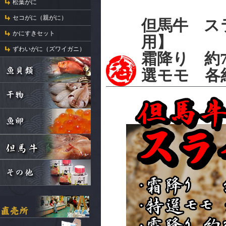
松葉がに
セコがに（親がに）
但馬牛 ス
かにすきセット
用】
ずわいがに（ズワイガニ）
霜降り 約7
選モモ 各約