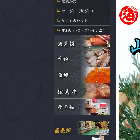
松葉がに
セコがに（親がに）
かにすきセット
ずわいがに（ズワイガニ）