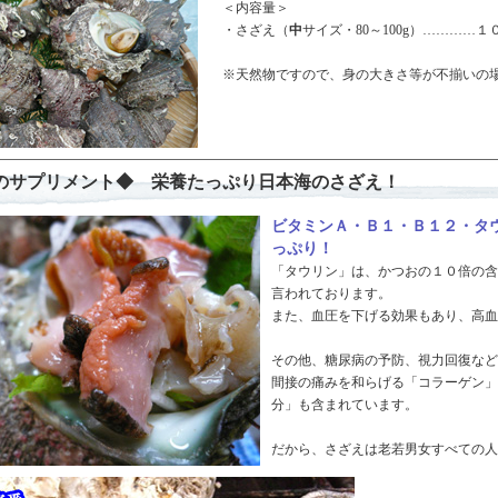
＜内容量＞
・さざえ（
中
サイズ・80～100g）…………１
※天然物ですので、身の大きさ等が不揃いの場
のサプリメント◆ 栄養たっぷり日本海のさざえ！
ビタミンＡ・Ｂ１・Ｂ１２・タ
っぷり！
「タウリン」は、かつおの１０倍の含
言われております。
また、血圧を下げる効果もあり、高血
その他、糖尿病の予防、視力回復など
間接の痛みを和らげる「コラーゲン」
分」も含まれています。
だから、さざえは老若男女すべての人