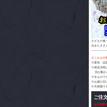
さざえの食
活きたさざ
※こちらの
※変色・品
※発送当時
貝が動かな
※生もので
※お届け日
※天然物で
ご注
※天然物