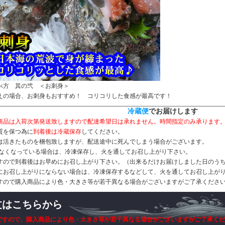
べ方 其の弐 ＜お刺身＞
えの場合、お刺身もおすすめ！ コリコリした食感が最高です！
冷蔵便
でお届けします
商品は入荷次第発送致しますので配達希望日は承れません。時間指定のみ承ります
質を保つ為に
到着後は冷蔵保存
してください。
は活きたものを梱包致しますが、配送途中に死んでしまう場合がございます。
くなっている場合は、冷凍保存し、火を通してお召し上がり下さい。
すので到着後はお早めにお召し上がり下さい。（出来るだけお届けしました日のう
にお召し上がりにならない場合は、冷凍保存するなどして、火を通してお召し上が
すので購入商品により色・大きさ等が若干異なる場合がございますがご了承くださ
文はこちらから
ですので、購入商品により色・大きさ等が若干異なる場合がございますがご了承くだ