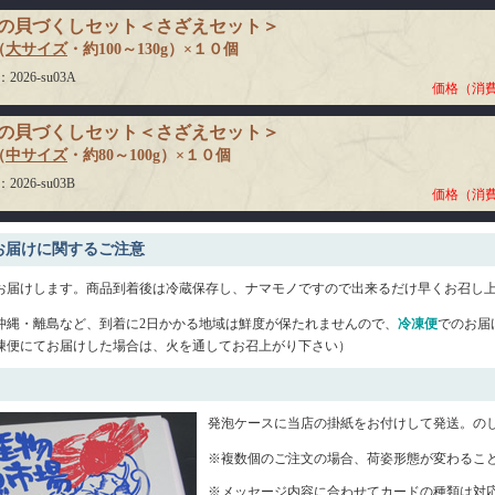
の貝づくしセット＜さざえセット＞
（
大サイズ
・約100～130g）×１０個
026-su03A
価格（消
の貝づくしセット＜さざえセット＞
（
中サイズ
・約80～100g）×１０個
026-su03B
価格（消
お届けに関するご注意
お届けします。商品到着後は冷蔵保存し、ナマモノですので出来るだけ早くお召し
沖縄・離島など、到着に2日かかる地域は鮮度が保たれませんので、
冷凍便
でのお届
便にてお届けした場合は、火を通してお召上がり下さい）
発泡ケースに当店の掛紙をお付けして発送。の
※複数個のご注文の場合、荷姿形態が変わるこ
※メッセージ内容に合わせてカードの種類は対