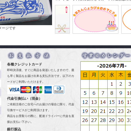
メージです
各種クレジットカード
円
即時決済後、すぐに商品を発送いたしますので、最
円
も早く製品をお届け出来る支払方法です。以下のカ
ードがご利用いただけます。
円
円
代金引換払い（現金）
円
ご依頼主様のご自宅へのお届けの場合に限り、代金
料
引換サービスがご利用頂けます。
商品をお受取りの際に、配達ドライバーに代金を直
。
接お支払い下さい。
銀行振込