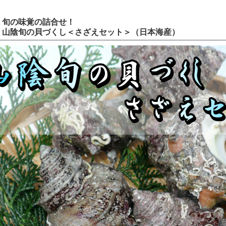
旬の味覚の詰合せ！
山陰旬の貝づくし＜さざえセット＞（日本海産）