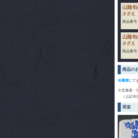
山陰旬
さざえ
商品番号：2
山陰旬
さざえ
商品番号：2
商品の
冷蔵便
にて
※北海道・
（上記冷凍
荷姿