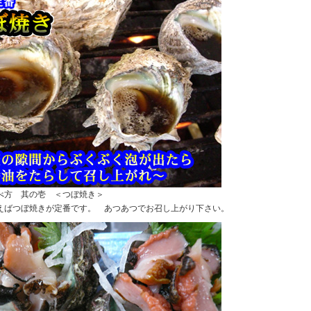
べ方 其の壱 ＜つぼ焼き＞
えばつぼ焼きが定番です。 あつあつでお召し上がり下さい。