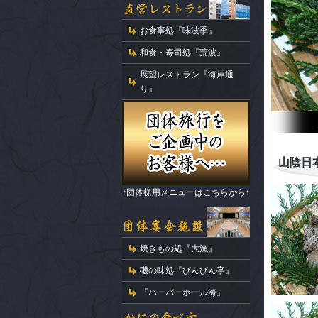
お食事処『味波季』
和食・寿司処『荒波』
展望レストラン『海岸通
り』
山陰日
↑団体様用メニューはこちらから↑
焼きもの処『大漁』
磯の味処『びんびん亭』
『ハーバーホール海』