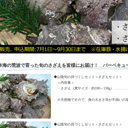
本海の荒波で育った旬のさざえを皆様にお届け！ バーベキュ
◆山陰旬の貝づくしセット＜さざえセット＞
＜内容量＞
・さざえ（
大
サイズ・約100～130g）………
※天然物ですので、身の大きさ等が不揃いの場
◆山陰旬の貝づくしセット＜さざえセット＞