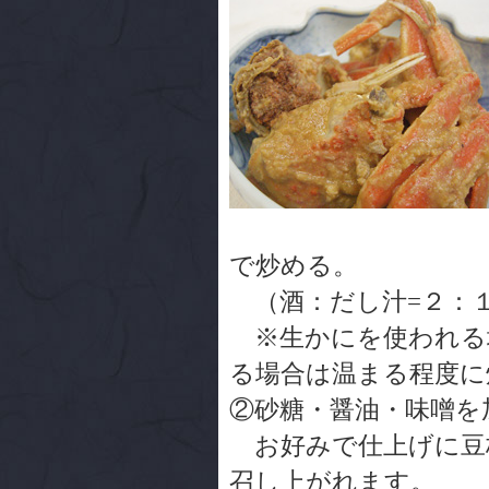
で炒める。
（酒：だし汁=２：
※生かにを使われる
る場合は温まる程度に
②砂糖・醤油・味噌を
お好みで仕上げに豆
召し上がれます。