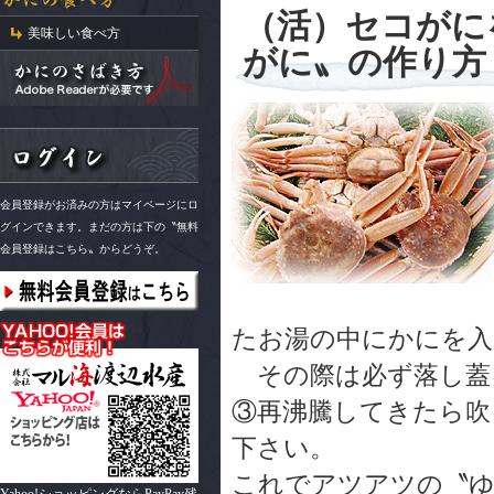
（活）セコがに
美味しい食べ方
がに〟の作り方
会員登録がお済みの方はマイページにロ
グインできます。まだの方は下の〝無料
会員登録はこちら〟からどうぞ。
たお湯の中にかにを入
その際は必ず落し蓋
③再沸騰してきたら吹
下さい。
これでアツアツの〝ゆ