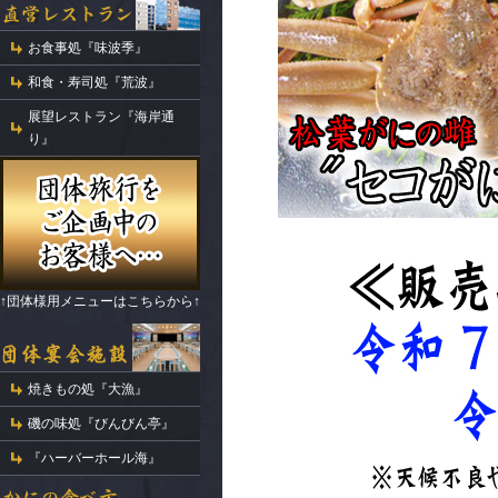
お食事処『味波季』
和食・寿司処『荒波』
展望レストラン『海岸通
り』
↑団体様用メニューはこちらから↑
焼きもの処『大漁』
磯の味処『びんびん亭』
『ハーバーホール海』