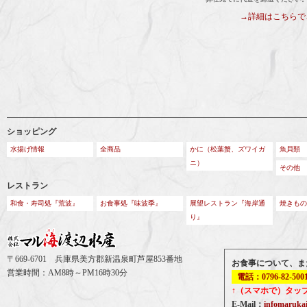
→詳細はこちらで
ショッピング
水揚げ情報
全商品
かに（松葉蟹、ズワイガ
魚貝類
ニ）
その他
レストラン
和食・寿司処『荒波』
お食事処『味波季』
展望レストラン『海岸通
焼きもの
り』
〒669-6701 兵庫県美方郡新温泉町芦屋853番地
お食事について、ま
営業時間：AM8時～PM16時30分
電話：0796-82-500
↑（スマホで）タッ
E-Mail：
infomaruk