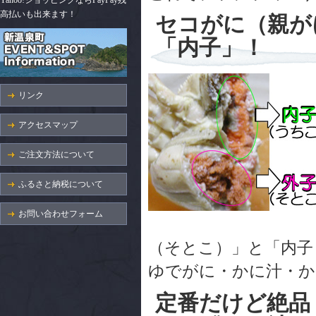
Yahoo!ショッピングならPayPay残
高払いも出来ます！
セコがに（親が
「内子」！
リンク
アクセスマップ
ご注文方法について
ふるさと納税について
お問い合わせフォーム
（そとこ）」と「内子
ゆでがに・かに汁・か
定番だけど絶品