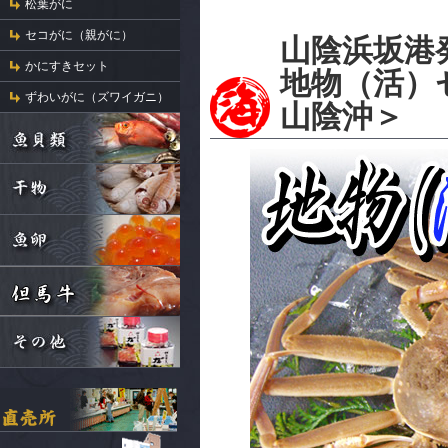
松葉がに
セコがに（親がに）
山陰浜坂港
かにすきセット
地物（活）
ずわいがに（ズワイガニ）
山陰沖＞