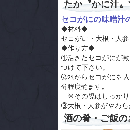
たか〝かに汁〟
セコがにの味噌汁
◆材料◆
セコがに・大根・人参
◆作り方◆
①活きたセコがにが動
つけて下さい。
②水からセコがにを入
分程度煮ます。
※その際はしっかり
③大根・人参がやわら
酒の肴・ご飯の