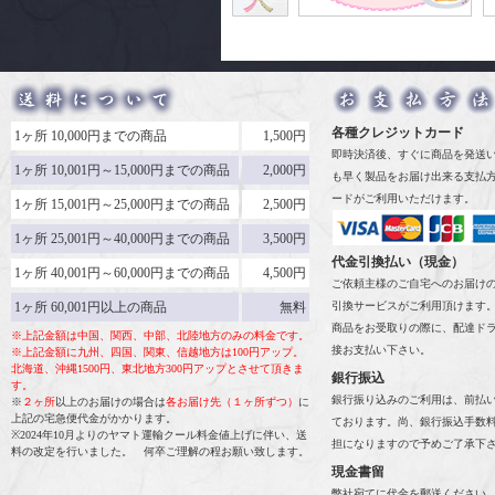
各種クレジットカード
1ヶ所 10,000円までの商品
1,500円
即時決済後、すぐに商品を発送
1ヶ所 10,001円～15,000円までの商品
2,000円
も早く製品をお届け出来る支払
ードがご利用いただけます。
1ヶ所 15,001円～25,000円までの商品
2,500円
1ヶ所 25,001円～40,000円までの商品
3,500円
代金引換払い（現金）
1ヶ所 40,001円～60,000円までの商品
4,500円
ご依頼主様のご自宅へのお届け
1ヶ所 60,001円以上の商品
無料
引換サービスがご利用頂けます
商品をお受取りの際に、配達ド
※上記金額は中国、関西、中部、北陸地方のみの料金です。
接お支払い下さい。
※上記金額に九州、四国、関東、信越地方は100円アップ。
北海道、沖縄1500円、東北地方300円アップとさせて頂きま
銀行振込
す。
銀行振り込みのご利用は、前払
※
２ヶ所
以上のお届けの場合は
各お届け先（１ヶ所ずつ）
に
上記の宅急便代金がかかります。
ております。尚、銀行振込手数
※2024年10月よりのヤマト運輸クール料金値上げに伴い、送
担になりますので予めご了承下
料の改定を行いました。 何卒ご理解の程お願い致します。
現金書留
弊社宛てに代金を郵送ください