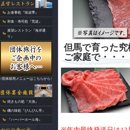
お食事処『味波季』
和食・寿司処『荒波』
展望レストラン『海岸通
り』
但馬で育った究
ご家庭で・・・
↑団体様用メニューはこちらから↑
焼きもの処『大漁』
磯の味処『びんびん亭』
『ハーバーホール海』
※年内最終発送日は12