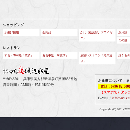
ショッピング
水揚げ情報
全商品
かに（松葉蟹、ズワイガ
魚貝類
ニ）
その他
レストラン
和食・寿司処『荒波』
お食事処『味波季』
展望レストラン『海岸通
焼きもの
り』
〒669-6701 兵庫県美方郡新温泉町芦屋853番地
お食事について、ま
営業時間：AM8時～PM16時30分
電話：0796-82-500
↑（スマホで）タッ
E-Mail：
infomaruk
Copyright (C) 2001-
202