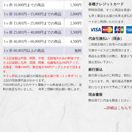
各種クレジットカード
1ヶ所 10,000円までの商品
1,500円
即時決済後、すぐに商品を発送
1ヶ所 10,001円～15,000円までの商品
2,000円
も早く製品をお届け出来る支払
ードがご利用いただけます。
1ヶ所 15,001円～25,000円までの商品
2,500円
1ヶ所 25,001円～40,000円までの商品
3,500円
代金引換払い（現金）
1ヶ所 40,001円～60,000円までの商品
4,500円
ご依頼主様のご自宅へのお届け
1ヶ所 60,001円以上の商品
無料
引換サービスがご利用頂けます
商品をお受取りの際に、配達ド
※上記金額は中国、関西、中部、北陸地方のみの料金です。
接お支払い下さい。
※上記金額に九州、四国、関東、信越地方は100円アップ。
北海道、沖縄1500円、東北地方300円アップとさせて頂きま
銀行振込
す。
銀行振り込みのご利用は、前払
※
２ヶ所
以上のお届けの場合は
各お届け先（１ヶ所ずつ）
に
上記の宅急便代金がかかります。
ております。尚、銀行振込手数
※2024年10月よりのヤマト運輸クール料金値上げに伴い、送
担になりますので予めご了承下
料の改定を行いました。 何卒ご理解の程お願い致します。
現金書留
弊社宛てに代金を郵送ください
→詳細はこちらで