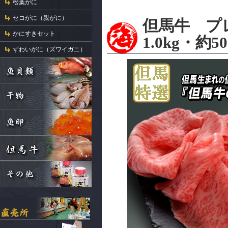
松葉がに
セコがに（親がに）
但馬牛 プ
かにすきセット
1.0kg・約
ずわいがに（ズワイガニ）