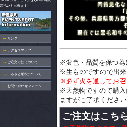
Yahoo!ショッピングならPayPay残
高払いも出来ます！
リンク
アクセスマップ
※変色・品質を保つ為
ご注文方法について
※生ものですので出来
ふるさと納税について
※必ず火を通してお召
お問い合わせフォーム
※天然物ですので購入
ますがご了承ください
ご注文はこち